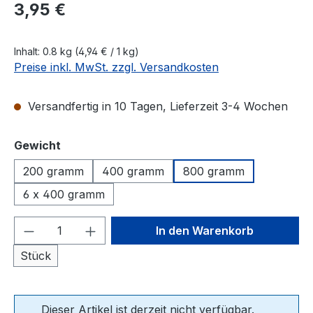
Regulärer Preis:
3,95 €
Inhalt:
0.8 kg
(4,94 € / 1 kg)
Preise inkl. MwSt. zzgl. Versandkosten
Versandfertig in 10 Tagen, Lieferzeit 3-4 Wochen
auswählen
Gewicht
200 gramm
400 gramm
800 gramm
6 x 400 gramm
Produkt Anzahl: Gib den gewünschten We
In den Warenkorb
Stück
Dieser Artikel ist derzeit nicht verfügbar.