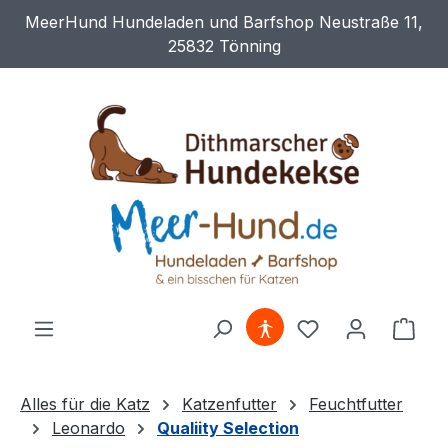
MeerHund Hundeladen und Barfshop Neustraße 11,
Zum Hauptinhalt springen
25832 Tönning
Du hast 0 Produ
Ware
Alles für die Katz
Katzenfutter
Feuchtfutter
Leonardo
Qualiity Selection