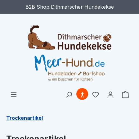
B2B Shop Dithmarscher Hundekekse
Zum Hauptinhalt springen
Du hast 0 Produ
Ware
Trockenartikel
Trockenartikel