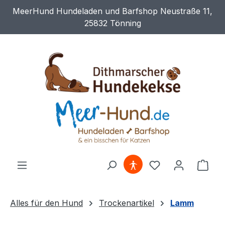
MeerHund Hundeladen und Barfshop Neustraße 11,
Zum Hauptinhalt springen
25832 Tönning
Du hast 0 Produ
Ware
Alles für den Hund
Trockenartikel
Lamm