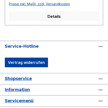
9,0 %Produktsicherheit und Qualität unserer
Preise inkl. MwSt. zzgl. Versandkosten
KauartikelUnsere Kauartikel zeichnen sich durch
höchste Qualität und Sicherheit aus:100 % aus
Details
deutscher Produktion:Unsere Kauartikel
stammen ausschließlich aus Deutschland. Sie
werden unter strengen Qualitätskontrollen
hergestellt und sind frei von Schadstoffen.Keine
chemische Verarbeitung:Die Herstellung erfolgt
Service-Hotline
ohne chemische Zusätze – ganz natürlich, wie
die Natur es vorgibt.Frei von
Konservierungsstoffen und
Vertrag widerrufen
Geschmacksverstärkern:Wir garantieren, dass
unsere Produkte ohne künstliche Konservierung
oder Geschmacksverstärker auskommen. Der
Shopservice
natürliche Geschmack des Fleisches sorgt für
eine besonders hohe Akzeptanz bei
Information
Hunden.Natürlich und nachhaltig:Da unsere
Kauartikel aus regionaler Produktion stammen,
Servicemenü
achten wir auf eine nachhaltige Herstellung und