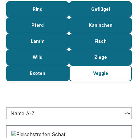
Rind
Geflügel
Pferd
Kaninchen
Lamm
Fisch
Wild
Ziege
Exoten
Veggie