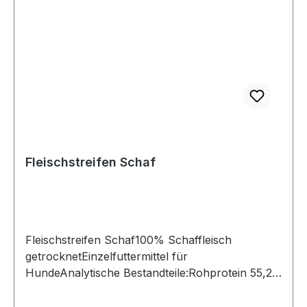
Fleischstreifen Schaf
Fleischstreifen Schaf100% Schaffleisch
getrocknetEinzelfuttermittel für
HundeAnalytische Bestandteile:Rohprotein 55,2
% Rohfett 19,8 %Rohfaser 3,4 %Rohasche 6,9
%Produktsicherheit und Qualität unserer