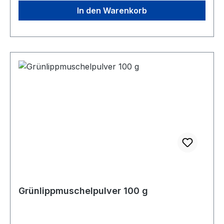
regelmäßiger Dorschlebertranfütterung ab. 2 x
In den Warenkorb
wöchentlich ist in diesem Fall ausreichend! Auch
bei der Verwendung von Alleinfuttermitteln mit
Nährstoffzusätzen raten wir von der
regelmäßigen Fütterung von Lebertran ab.
Dorsch-Lebertran eignet sich bestens zur
Versorgung mit fettlöslichen Vitaminen, vor allem
A und D. Wir empfehlen bei Hunden eine
kurmäßige Fütterung, je nach Bedarf, von 2-4
Wochen. Alternativ kann das Öl durchgehend 3 x
wöchentlich im Wechsel, zum Beispiel mit
Pflanzenölen, gefüttert werden. Dosierung
Hunde bis 20 kg: 1 kleiner Dosierlöffel / 1/2
Teelöffel täglich Hunde ab 20 kg: 1 großer
Dosierlöffel / 1 Teelöffel täglich Hunde ab 40 kg:
2 große Dosierlöffel / 2 Teelöffel täglich Katzen:
Grünlippmuschelpulver 100 g
1 Tropfen je kg Körpergewicht, 3 x wöchentlich
oder jeden 2. Tag Fütterung und Lagerung
Dorschlebertran einfach unter das reguläre