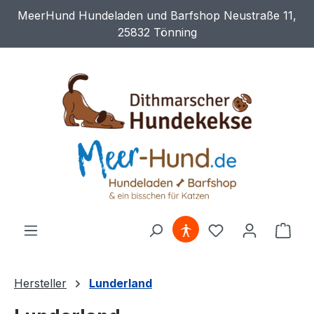
MeerHund Hundeladen und Barfshop Neustraße 11,
Zum Hauptinhalt springen
25832 Tönning
Du hast 0 Produ
Ware
Hersteller
Lunderland