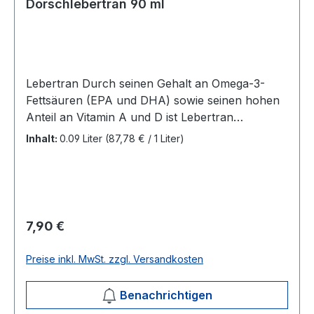
Dorschlebertran 90 ml
Lebertran Durch seinen Gehalt an Omega-3-
Fettsäuren (EPA und DHA) sowie seinen hohen
Anteil an Vitamin A und D ist Lebertran
besonders wertvoll für einen starken
Inhalt:
0.09 Liter
(87,78 € / 1 Liter)
Knochenbau und eine gute Konstitution. Des
Weiteren enthält der Dorschlebertran auch
natürliches Vitamin E. Vorteile von Lebertran
Sorgt für ein schönes Fell und beugt Haarausfall
vor. Unterstützt den Stoffwechsel. Wirkt
Regulärer Preis:
7,90 €
wachstumsfördernd. Im Gegensatz zu den
handelsüblichen Produkten ist diesem Lebertran
Preise inkl. MwSt. zzgl. Versandkosten
kein preiswertes Pflanzenöl beigemischt.
Dosierempfehlung Wird viel Leber (ab 5 %) in
Benachrichtigen
der täglichen Fütterung integriert, raten wir von