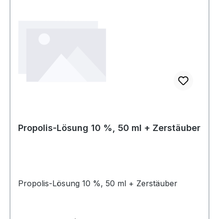
kann bei Bedarf separat bestellt werden. Unsere
Öle werden unter Stickstoff abgefüllt, um die
Frische zu bewahren – für maximale Qualität
und Langlebigkeit. Omegasafe garantiert höchste
Sicherheit!
Propolis-Lösung 10 %, 50 ml + Zerstäuber
Propolis-Lösung 10 %, 50 ml + Zerstäuber