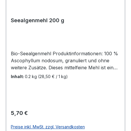
Seealgenmehl 200 g
Bio-Seealgenmehl Produktinformationen: 100 %
Ascophyllum nodosum, granuliert und ohne
weitere Zusätze. Dieses mittelfeine Mehl ist ein
reines Naturprodukt aus frischen Meeresalgen.
Inhalt:
0.2 kg
(28,50 € / 1 kg)
Seealgen enthalten viele wertvolle Mineralstoffe
und Spurenelemente in natürlicher Form.
Besonders hervorzuheben ist ihre positive
Wirkung auf die Pigmentierung und den
allgemeinen Zustand des Fells. Darüber hinaus
Regulärer Preis:
5,70 €
fördert die Alge die Verdauung und die
Futterverwertung. Bei Tieren mit
Preise inkl. MwSt. zzgl. Versandkosten
Schilddrüsenproblemen sollte wegen des hohen