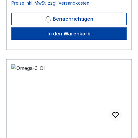
Preise inkl. MwSt. zzgl. Versandkosten
entzündungshemmend sowie schmerzlindernd
wirken. Schwefel ist ein essentielles Element, das
Benachrichtigen
eine wichtige Rolle im Körper spielt – unter
anderem beim Wachstum von Haut, Fell,
In den Warenkorb
Krallen/Hufen und beim Aufbau von
Muskelmasse. MSM fördert auch die Gesundheit
der Darmschleimhaut und kann die Atemwege
unterstützen, insbesondere bei allergisch
belasteten Tieren. Die Wirkung von MSM kann
durch die Kombination mit anderen
Nahrungsergänzungsmitteln wie
Grünlippmuschel, Chondroitin und Hyaluron
unterstützt werden. Zusätzlich wird die
Kombination mit Hagebuttenschalenpulver
(Vitamin C) empfohlen. Produktmerkmale: 100 %
reines MSM – Ohne Zusätze und in hochreiner
Form. Natürlich gewonnene Schwefelquelle –
Unterstützt Haut, Fell und Gelenke. Fördert