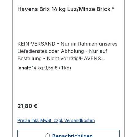
Havens Brix 14 kg Luz/Minze Brick *
KEIN VERSAND - Nur im Rahmen unseres
Liefedienstes oder Abholung - Nur auf
Bestellung - Nicht vorrätig!HAVENS
BRIXsind hergestellt aus qualitätsvollen
Inhalt:
14 kg
(1,56 € / 1 kg)
Luzernefasern und Minze; ideal, um die
Futterration Ihres Pferdes auf zu werten.
Der hohe Ballaststoffgehalt regt die
Kautätigkeit an und fördert dadurch die
Speichelproduktion. HAVENS BRIX im
Regulärer Preis:
21,80 €
Krippenfutter verhindert ein zu schnelles
Fressen und Pferde haben zudem weniger
Preise inkl. MwSt. zzgl. Versandkosten
Langeweile. Schmackhafte Minze regt den
Appetit an, auch bei wählerischen Pferden.
Benachrichtigen