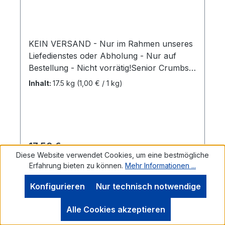
KEIN VERSAND - Nur im Rahmen unseres
Liefedienstes oder Abholung - Nur auf
Bestellung - Nicht vorrätig!Senior Crumbs
ist ein kleines Pellet (Krümel), welches
Inhalt:
17.5 kg
(1,00 € / 1 kg)
perfekt auf die spezifischen
Ernährungsbedürfnisse von Pferden im
höheren Alter abgestimmt ist. Es ist
getreidefrei, reich an Vitaminen und
Mineralien und unterstützt das Beibehalten
Regulärer Preis:
17,50 €
einer guten Gesunheit. 17,5 kg / Sack Mehr
Diese Website verwendet Cookies, um eine bestmögliche
Informationen.
Erfahrung bieten zu können.
Mehr Informationen ...
Preise inkl. MwSt. zzgl. Versandkosten
Konfigurieren
Nur technisch notwendige
Benachrichtigen
Alle Cookies akzeptieren
In den Warenkorb