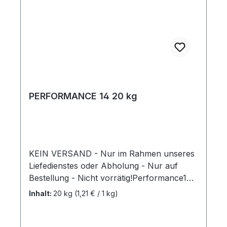
PERFORMANCE 14 20 kg
KEIN VERSAND - Nur im Rahmen unseres
Liefedienstes oder Abholung - Nur auf
Bestellung - Nicht vorrätig!Performance14
ist ein neues luxuriöses Sportmüsli mit einer
Inhalt:
20 kg
(1,21 € / 1 kg)
einzigartigen Kombination aus lang
anhaltender und explosiver Energie und
hochwertigen Proteinen und Aminosäuren.