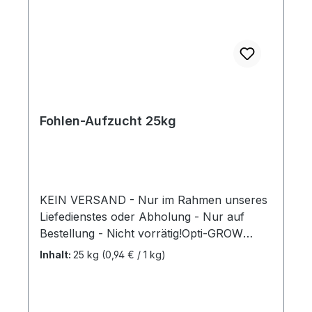
Fohlen-Aufzucht 25kg
KEIN VERSAND - Nur im Rahmen unseres
Liefedienstes oder Abholung - Nur auf
Bestellung - Nicht vorrätig!Opti-GROW
FohlenaufzuchtHochwertige
Inhalt:
25 kg
(0,94 € / 1 kg)
Fohlenaufzuchtpellets mit kleinem
Durchmesser. Bieten eine optimale Energie-
und Eiweiβversorgung und enthalten