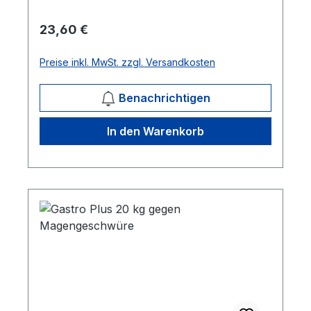
zusätzliche Vitamine, Multi-Calcium-
Complex und extra Aminosäuren für ein
Regulärer Preis:
23,60 €
optimales Wachstum in den ersten 18
Lebensmonaten. 25kg/Sack Mehr
Preise inkl. MwSt. zzgl. Versandkosten
Informationen
Benachrichtigen
In den Warenkorb