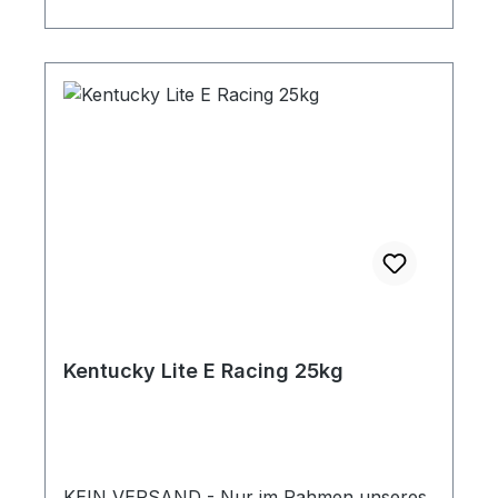
melassefreiGetreide-und staubfrei
Fütterungsempfehlung HAVENS MIX lässt
sich einfach dosieren, ein Ballen enthält 10
Portionen von je 1,5 kg. Einzusetzen als
Ergänzung zu Mischfutter und anderem
Raufutter.: 1 Portion pro Pferd und Tag
(basierend auf einem 500 kg Pferd in
leichter bis mittlerer Arbeit) Vorschlag:
ideal für unterwegs und auf
Turnieren Mehr Informationen
Kentucky Lite E Racing 25kg
KEIN VERSAND - Nur im Rahmen unseres