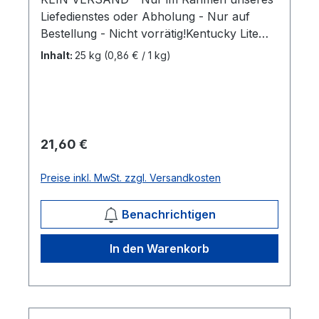
Liefedienstes oder Abholung - Nur auf
Bestellung - Nicht vorrätig!Kentucky Lite
EDieses exklusive Futter aus schwarzem
Inhalt:
25 kg
(0,86 € / 1 kg)
und weißem Hafer, Gerste, (gebrochem)
französischem Mais, Weizen und einem
speziellen High-Performance-Vitamin-Pellet
kann an alle Pferde, die viel Energie
benötigen, gefüttert werden. Auch eignet es
Regulärer Preis:
21,60 €
sich als Konzentrations- oder
Ergänzungsfutter. 25kg/Sack Mehr
Preise inkl. MwSt. zzgl. Versandkosten
Informationen
Benachrichtigen
In den Warenkorb