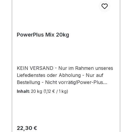
PowerPlus Mix 20kg
KEIN VERSAND - Nur im Rahmen unseres
Liefedienstes oder Abholung - Nur auf
Bestellung - Nicht vorrätig!Power-Plus
MixEnergiemischung für den Leistungsport
Inhalt:
20 kg
(1,12 € / 1 kg)
mit Mais- und Gerstenflocken, schwarzem
Hafer und einem speziellen Vitaminpellet.
Mit zugefügten Elektrolyten; ideal im
Sommer bei hoher Transpiration.
20kg/Sack Mehr Informationen
Regulärer Preis:
22,30 €