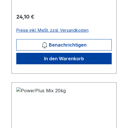
Es unterstützt die Pferde bei
Spitzenleistungen und fördert das
Regulärer Preis:
24,10 €
Ausdauervermögen. 20 kg /Sack Mehr
Informationen
Preise inkl. MwSt. zzgl. Versandkosten
Benachrichtigen
In den Warenkorb