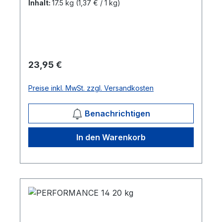
Inhalt:
17.5 kg
(1,37 € / 1 kg)
haferfreies Müsli aus aufgeschlossenem
Getreide ohne Zusatz von Zucker oder
Melasse. Beinhaltet ein optimales Omega 3 /
6-Verhältnis, Knoblauch und zusätzliche
Fasern. 17,5kg/Sack Mehr Infos
Regulärer Preis:
23,95 €
Preise inkl. MwSt. zzgl. Versandkosten
Benachrichtigen
In den Warenkorb