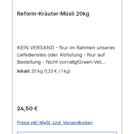
Reform-Kräuter-Müsli 20kg
KEIN VERSAND - Nur im Rahmen unseres
Liefedienstes oder Abholung - Nur auf
Bestellung - Nicht vorrätig!Green-Vet
KräutermüsliNatürliches, eiweißarmes Müsli
Inhalt:
20 kg
(1,23 € / 1 kg)
auf Basis von Getreideflocken, Luzerne
und Möhrenflocken, ergänzt mit
Naturkräutern und ätherischen Ölen.
20kg/Sack Mehr Informationen
Regulärer Preis:
24,50 €
Preise inkl. MwSt. zzgl. Versandkosten