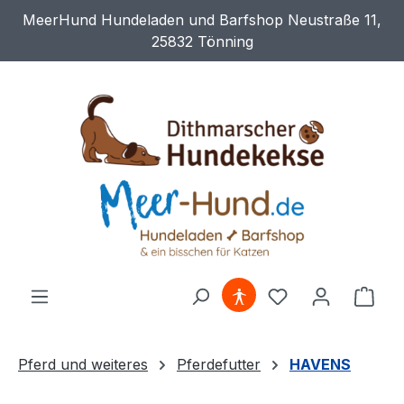
MeerHund Hundeladen und Barfshop Neustraße 11,
Zum Hauptinhalt springen
25832 Tönning
Du hast 0 Produ
Ware
Pferd und weiteres
Pferdefutter
HAVENS