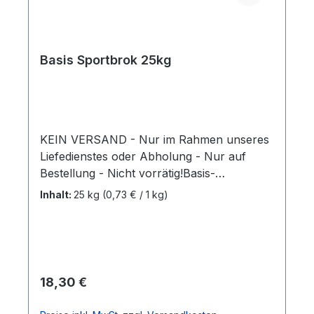
Basis Sportbrok 25kg
KEIN VERSAND - Nur im Rahmen unseres
Liefedienstes oder Abholung - Nur auf
Bestellung - Nicht vorrätig!Basis-
SportbrokAllgemeine Konditionspellets, für
Inhalt:
25 kg
(0,73 € / 1 kg)
leichte bis mittelschwere Arbeit. Enthält alle
notwendigen Vitamine, Mineralien und
Spurenelemente, die Ihr Pferd täglich
benötigt. 25kg/Sack und 20kg/Sack Mehr
Informnationen
Regulärer Preis:
18,30 €