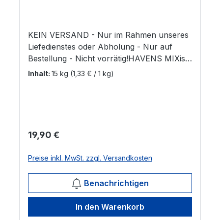
KEIN VERSAND - Nur im Rahmen unseres
Liefedienstes oder Abholung - Nur auf
Bestellung - Nicht vorrätig!HAVENS MIXist
ein hochwertiges, rohfaserreiches
Inhalt:
15 kg
(1,33 € / 1 kg)
Grundfuttermittel aus Timothy Heu
(=Wiesenliesch; Phleum pratense), Luzerne
(Medicago sativa) und Leinsamen (Linum
usitatissimum), zu füttern als gesunder
Raufutterzusatz. hochwertige Luzerne-
Regulärer Preis:
19,90 €
Proteine und Aminosäurenoptimales
Calcium-Phosphorverhältniss von 2:1hoher
Preise inkl. MwSt. zzgl. Versandkosten
Fasergehalt aus Wiesenlieschgras für eine
optimale Kautätigkeit und
Benachrichtigen
Speichelproduktionenthält Leinsamenöl:
eine natürliche Quelle von Omega-
In den Warenkorb
Säurenkein Zuckerzusatz und