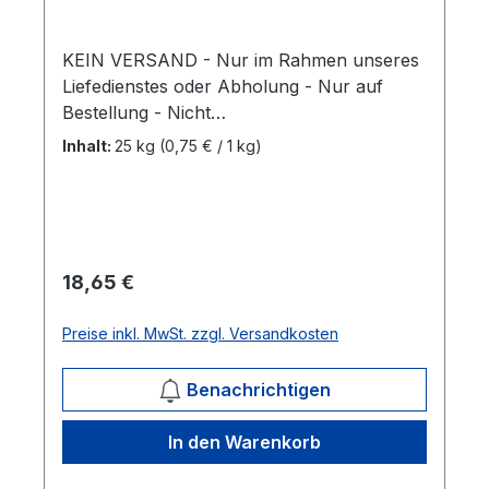
KEIN VERSAND - Nur im Rahmen unseres
Liefedienstes oder Abholung - Nur auf
Bestellung - Nicht
vorrätig!DraversBrokKomplettes Sport- und
Inhalt:
25 kg
(0,75 € / 1 kg)
Leistungsfutter aus u.a. Getreide, Luzerne
und Leinprodukten. Energiereich, zugleich
eiweiβarm und mit erhöhtem Biotingehalt
zur Unterstützung der Kondition und
Vitalität. 25kg/Sack und 20kg/Sack Mehr
Regulärer Preis:
18,65 €
Informationen
Preise inkl. MwSt. zzgl. Versandkosten
Benachrichtigen
In den Warenkorb