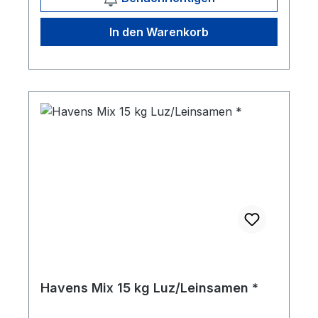
Fütterungsempfehlung Ein HAVENS BRIX
wiegt etwa 1 kg und kann einfach in zwei
In den Warenkorb
Stücke geteilt werden. Als Raufutterersatz
zu füttern: in den Trog zusammen mit dem
Mischfutter legen oder als Belohnung. Eine
Portion (von ± 1 kg) pro Pferd und Tag
(basierend auf einem 500 kg Pferd in
leichter bis mittlerer Arbeit). Mehr
Informationen ​
Havens Mix 15 kg Luz/Leinsamen *