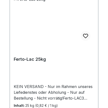
Ferto-Lac 25kg
KEIN VERSAND - Nur im Rahmen unseres
Liefedienstes oder Abholung - Nur auf
Bestellung - Nicht vorrätig!Ferto-LAC3
Stuten-SpezialfutterSpezialfutter für
Inhalt:
25 kg
(0,82 € / 1 kg)