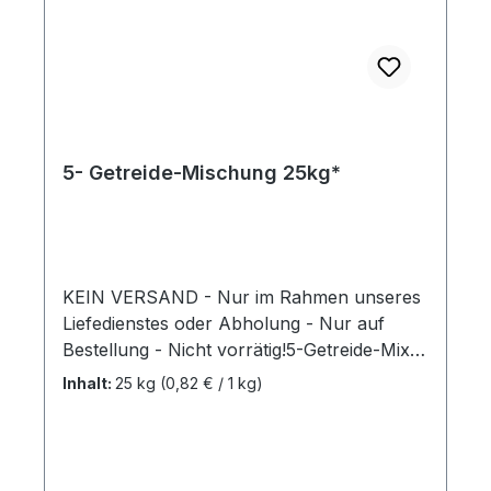
5- Getreide-Mischung 25kg*
KEIN VERSAND - Nur im Rahmen unseres
Liefedienstes oder Abholung - Nur auf
Bestellung - Nicht vorrätig!5-Getreide-Mix:
Sport Mischung aus schwarzem und
Inhalt:
25 kg
(0,82 € / 1 kg)
weißem Hafer, gebrochenem Mais, Gerste
und Weizen. Ohne Zusatz von Vitaminen,
Mineralien, etc.