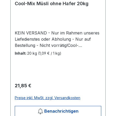
Cool-Mix Müsli ohne Hafer 20kg
KEIN VERSAND - Nur im Rahmen unseres
Liefedienstes oder Abholung - Nur auf
Bestellung - Nicht vorrätig!Cool-
MixLeichtverdauliche Müslimischung mit
Inhalt:
20 kg
(1,09 € / 1 kg)
Luzerne, Dinkel im Spelz und
aufgeschlossenem Getreide. Durch eine
hohe Vitaminisierung ist es eine ideale
Ergänzung der Getreide/Hafer-Ration. Dank
dem geringen Zuckergehalt und der „non-
Regulärer Preis:
21,85 €
heating“-Eigenschaft ist es auch perfekt für
temperamentvolle oder nervöse Pferde
Preise inkl. MwSt. zzgl. Versandkosten
geeignet. 20kg/Sack Mehr Informationen
Benachrichtigen