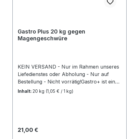
Gastro Plus 20 kg gegen
Magengeschwüre
KEIN VERSAND - Nur im Rahmen unseres
Liefedienstes oder Abholung - Nur auf
Bestellung - Nicht vorrätig!Gastro+ ist ein
einzigartiges 7mm Pellet. Es ist sehr reich
Inhalt:
20 kg
(1,05 € / 1 kg)
an Vitaminen und Mineralien, ist ein
vollwertiges Kraftfutter, unterstützt einen
gesunden pH-Wert und beschützt die
Magenwand. Es sollte für eine bestmögliche
Wirkung nicht eingeweicht werden.
Regulärer Preis:
21,00 €
20kg/SackMehr Informationen