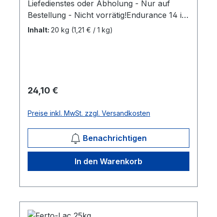
Liefedienstes oder Abholung - Nur auf
Bestellung - Nicht vorrätig!Endurance 14 ist
unser neues Premium Power & Protein
Inhalt:
20 kg
(1,21 € / 1 kg)
Müsli für Pferde im Ausdauersport (wie z.B.
Distanz-, Marathon-, Vielseitigkeits- und
Dressurreiten). Die spezielle
Zusammenstellung von Endurance 14
unterstützt die Pferde optimal. 20
Regulärer Preis:
24,10 €
kg/Sack Mehr Informationen
Preise inkl. MwSt. zzgl. Versandkosten
Benachrichtigen
In den Warenkorb