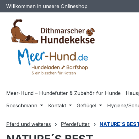
WIllkommen in unsere Onlineshop
m Hauptinhalt springen
Zur Suche springen
Zur Hauptnavigation springen
Meer-Hund – Hundefutter & Zubehör für Hunde
Haus
Roeschmann
Kontakt
Geflügel
Hygiene/Sch
Pferd und weiteres
Pferdefutter
NATURE´S BES
NATURE´S BEST