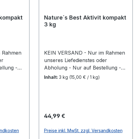
 kompakt
Nature´s Best Aktivit kompakt
3 kg
m Rahmen
KEIN VERSAND - Nur im Rahmen
er
unseres Liefedienstes oder
llung -
Abholung - Nur auf Bestellung -
Nicht vorrätig! Aktiv Fit Kompakt –
Inhalt:
3 kg
(15,00 € / 1 kg)
unterstützendes
ür Pferde
Ergänzungsfuttermittel für Pferde
speziell
Aktiv Fit Kompakt ist ein speziell
zusammengestelltes
ür Pferde,
Ergänzungsfuttermittel für Pferde,
Regulärer Preis:
44,99 €
chkeit und
das die Vitalität, Beweglichkeit und
erstützt.
Leistungsbereitschaft unterstützt.
sandkosten
Preise inkl. MwSt. zzgl. Versandkosten
thält
Die Zusammensetzung enthält