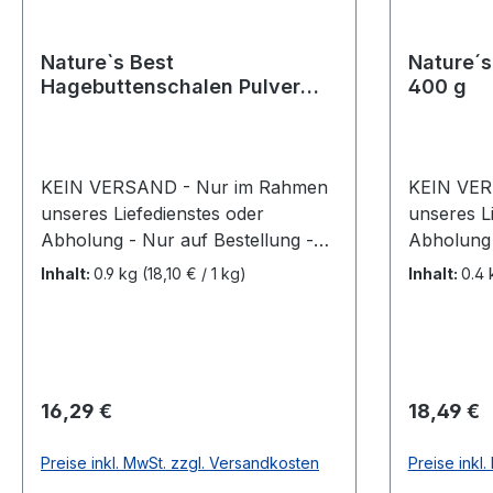
Nature`s Best
Nature´s
Hagebuttenschalen Pulver
400 g
900 gr
KEIN VERSAND - Nur im Rahmen
KEIN VER
unseres Liefedienstes oder
unseres L
Abholung - Nur auf Bestellung -
Abholung 
Nicht vorrätig! Hagebuttenschalen
Nicht vorrätig! Abwehrk
Inhalt:
0.9 kg
(18,10 € / 1 kg)
Inhalt:
0.4
Pulver – natürliche Unterstützung
– Stärkun
für Gelenke und Immunsystem
Pferden Abwehrkraft Pulver ist ein
Hagebuttenschalen Pulver ist ein
naturbela
naturbelassenes
Ergänzungs
Ergänzungsfuttermittel für Pferde,
speziell e
Regulärer Preis:
Regulärer
16,29 €
18,49 €
das reich an wertvollen Vitaminen,
Abwehrkrä
Mineralstoffen und Antioxidantien
unterstütz
Preise inkl. MwSt. zzgl. Versandkosten
Preise inkl
ist. Besonders der hohe Gehalt an
ausgewähl