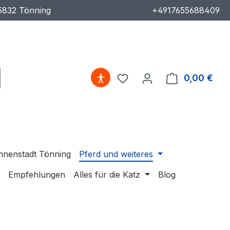
5832 Tönning
+4917655688409
Du hast 0 Produkte auf 
0,00 €
Ware
nnenstadt Tönning
Pferd und weiteres
Empfehlungen
Alles für die Katz
Blog