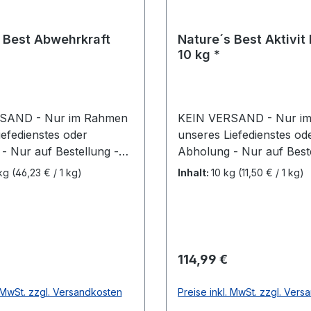
 Best Abwehrkraft
Nature´s Best Aktivit
10 kg *
SAND - Nur im Rahmen
KEIN VERSAND - Nur i
iefedienstes oder
unseres Liefedienstes od
- Nur auf Bestellung -
Abholung - Nur auf Beste
raft Pulver
Nicht vorrätig! Aktiv Fit Kompakt –
 kg
(46,23 € / 1 kg)
Inhalt:
10 kg
(11,50 € / 1 kg)
g des Immunsystems bei
unterstützendes
Ergänzungsfuttermittel f
ssenes
Aktiv Fit Kompakt ist ein 
futtermittel, das
zusammengestelltes
ntwickelt wurde, um die
Ergänzungsfuttermittel f
 Preis:
Regulärer Preis:
114,99 €
fte deines Pferdes zu
das die Vitalität, Bewegli
en. Die Rezeptur enthält
Leistungsbereitschaft unt
. MwSt. zzgl. Versandkosten
Preise inkl. MwSt. zzgl. Ver
te Vitamine,
Die Zusammensetzung en